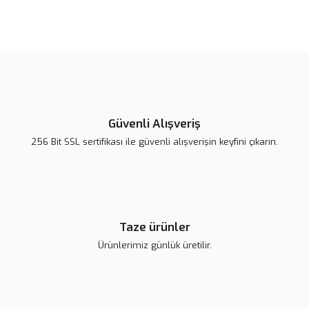
Bu ürünün fiyat bilgisi, resim, ürün açıklamalarında ve diğer
konularda yetersiz gördüğünüz noktaları öneri formunu kullanarak
Bu ürüne ilk yorumu siz yapın!
tarafımıza iletebilirsiniz.
Görüş ve önerileriniz için teşekkür ederiz.
Yorum Yaz
Ürün resmi kalitesiz, bozuk veya görüntülenemiyor.
Ürün açıklamasında eksik bilgiler bulunuyor.
Güvenli Alışveriş
Ürün bilgilerinde hatalar bulunuyor.
256 Bit SSL sertifikası ile güvenli alışverişin keyfini çıkarın.
Ürün fiyatı diğer sitelerden daha pahalı.
Bu ürüne benzer farklı alternatifler olmalı.
Taze ürünler
Ürünlerimiz günlük üretilir.
Gönder