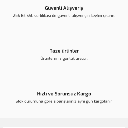
Güvenli Alışveriş
Şeftalili
256 Bit SSL sertifikası ile güvenli alışverişin keyfini çıkarın.
Söz ve Nişan Çikolatası
Söz ve Nişan Çikolatası
1.340,00 TL
Söz ve Nişan Çikolatası
0,00 TL
0,00 TL
0,00 TL
Yeni
Yeni
Taze ürünler
Yeni
Yeni
Ürünlerimiz günlük üretilir.
Hızlı ve Sorunsuz Kargo
Söz ve Nişan Çikolatası
Söz ve Nişan Çikolatası
Stok durumuna göre siparişleriniz aynı gün kargolanır.
Söz ve Nişan Çikolatası
Söz ve Nişan Çikolatası
0,00 TL
0,00 TL
0,00 TL
0,00 TL
Yeni
Yeni