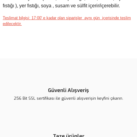
fıstığı ), yer fıstığı, soya , susam ve sülfit içerir/içerebilir.
Teslimat bilgisi: 17:00' e kadar olan siparişler aynı gün içerisinde teslim
edilecektir.
Bu ürünün fiyat bilgisi, resim, ürün açıklamalarında ve diğer
konularda yetersiz gördüğünüz noktaları öneri formunu kullanarak
Bu ürüne ilk yorumu siz yapın!
tarafımıza iletebilirsiniz.
Görüş ve önerileriniz için teşekkür ederiz.
Yorum Yaz
Ürün resmi kalitesiz, bozuk veya görüntülenemiyor.
Ürün açıklamasında eksik bilgiler bulunuyor.
Güvenli Alışveriş
Ürün bilgilerinde hatalar bulunuyor.
256 Bit SSL sertifikası ile güvenli alışverişin keyfini çıkarın.
Ürün fiyatı diğer sitelerden daha pahalı.
Bu ürüne benzer farklı alternatifler olmalı.
Taze ürünler