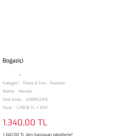
Boğaziçi
Kategori
Pasta & Fırın
,
Pastalar
Marka
Nevale
Stok Kodu
KJ6B8J2JH6
Fiyat
1.218,18 TL + KDV
1.340,00 TL
1.340,00 TL den başlayan taksitlerle!