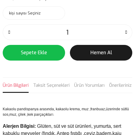
Sepete Ekle
Hemen Al
Ürün Bilgileri
Taksit Seçenekleri
Ürün Yorumları
Önerileriniz
Kakaolu pandispanya arasında, kakaolu krema, muz ,franbuaz,üzerinde sütlü
rı.
sos,muz, çilek ,kek parçaçıkla
Alerjen Bilgisi:
Glüten, süt ve süt ürünleri, yumurta, sert
kabuklu meyveler (fındık, Antep fıstığı ,ceviz,badem,kaju