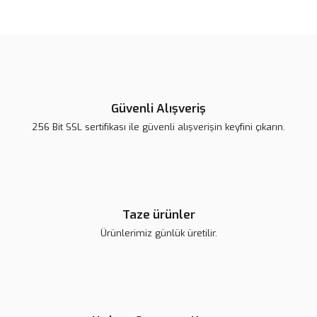
Bu ürünün fiyat bilgisi, resim, ürün açıklamalarında ve diğer
konularda yetersiz gördüğünüz noktaları öneri formunu kullanarak
Bu ürüne ilk yorumu siz yapın!
tarafımıza iletebilirsiniz.
Görüş ve önerileriniz için teşekkür ederiz.
Yorum Yaz
Ürün resmi kalitesiz, bozuk veya görüntülenemiyor.
Ürün açıklamasında eksik bilgiler bulunuyor.
Güvenli Alışveriş
Ürün bilgilerinde hatalar bulunuyor.
256 Bit SSL sertifikası ile güvenli alışverişin keyfini çıkarın.
Ürün fiyatı diğer sitelerden daha pahalı.
Bu ürüne benzer farklı alternatifler olmalı.
Taze ürünler
Ürünlerimiz günlük üretilir.
Gönder