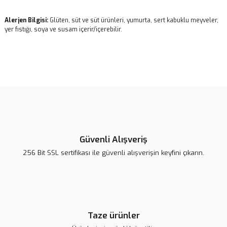
Alerjen Bilgisi:
Glüten, süt ve süt ürünleri, yumurta, sert kabuklu meyveler,
yer fıstığı, soya ve susam içerir/içerebilir.
Bu ürünün fiyat bilgisi, resim, ürün açıklamalarında ve diğer
konularda yetersiz gördüğünüz noktaları öneri formunu kullanarak
Bu ürüne ilk yorumu siz yapın!
tarafımıza iletebilirsiniz.
Görüş ve önerileriniz için teşekkür ederiz.
Yorum Yaz
Ürün resmi kalitesiz, bozuk veya görüntülenemiyor.
Ürün açıklamasında eksik bilgiler bulunuyor.
Güvenli Alışveriş
Ürün bilgilerinde hatalar bulunuyor.
256 Bit SSL sertifikası ile güvenli alışverişin keyfini çıkarın.
Ürün fiyatı diğer sitelerden daha pahalı.
Bu ürüne benzer farklı alternatifler olmalı.
Taze ürünler