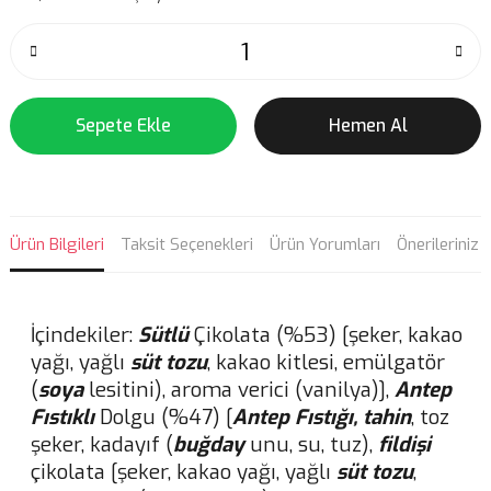
Sepete Ekle
Hemen Al
Ürün Bilgileri
Taksit Seçenekleri
Ürün Yorumları
Önerileriniz
İçindekiler:
Sütlü
Çikolata (%53) [şeker, kakao
yağı, yağlı
süt tozu
, kakao kitlesi, emülgatör
(
soya
lesitini), aroma verici (vanilya)],
Antep
Fıstıklı
Dolgu (%47) [
Antep Fıstığı,
tahin
, toz
şeker, kadayıf (
buğday
unu, su, tuz),
fildişi
çikolata [şeker, kakao yağı, yağlı
süt tozu
,