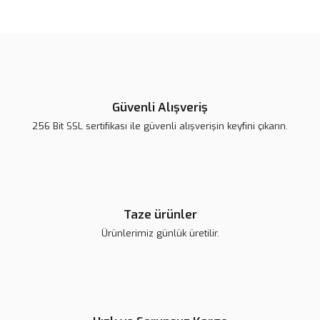
Bu ürünün fiyat bilgisi, resim, ürün açıklamalarında ve diğer
konularda yetersiz gördüğünüz noktaları öneri formunu kullanarak
Bu ürüne ilk yorumu siz yapın!
tarafımıza iletebilirsiniz.
Görüş ve önerileriniz için teşekkür ederiz.
Yorum Yaz
Ürün resmi kalitesiz, bozuk veya görüntülenemiyor.
Ürün açıklamasında eksik bilgiler bulunuyor.
Güvenli Alışveriş
Ürün bilgilerinde hatalar bulunuyor.
256 Bit SSL sertifikası ile güvenli alışverişin keyfini çıkarın.
Ürün fiyatı diğer sitelerden daha pahalı.
Bu ürüne benzer farklı alternatifler olmalı.
Taze ürünler
Ürünlerimiz günlük üretilir.
Gönder