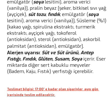
emülgatör (
soya
lesitini), aroma verici
(vanilya)],
pralin beyaz [şeker, bitkisel sıvı yağ
(ayçiçek),
süt tozu
,
fındık
, emülgatör (
soya
lesitini), aroma verici (vanilya)], Süsleme (%1)
[kakao yağı, spirulina ekstraktı, turmerik
ekstraktı, ayçiçek yağı, tokoferol
(antioksidan), sterol (antioksidan), askorbil
palmitat (antioksidan), emülgatör].
Alerjen uyarısı
:
Süt ve Süt ürünü, Antep
Fıstığı, Fındık, Glüten, Susam, Soya
içerir. Eser
miktarda diğer sert kabuklu meyveler
(Badem, Kaju, Fıstık) yerfıstığı içerebilir.
Teslimat bilgisi: 17:00' e kadar olan siparişler aynı gün
içerisinde teslim edilecektir.