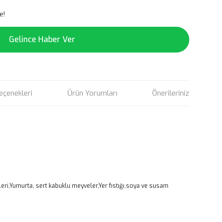
e!
Gelince Haber Ver
eçenekleri
Ürün Yorumları
Önerileriniz
leri,Yumurta, sert kabuklu meyveler,Yer fıstığı,soya ve susam