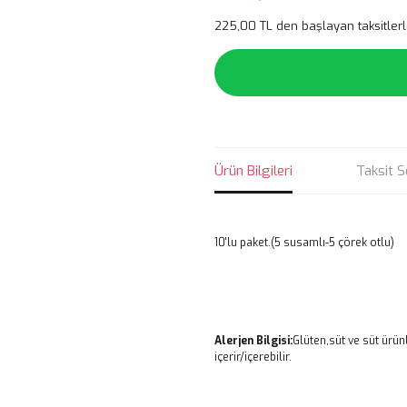
225,00 TL den başlayan taksitlerl
Ürün Bilgileri
Taksit S
10'lu paket.(5 susamlı-5 çörek otlu)
Alerjen Bilgisi:
Glüten,süt ve süt ürün
içerir/içerebilir.