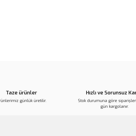
Bu ürünün fiyat bilgisi, resim, ü
noktaları öneri formunu kullanarak 
B
Görüş ve önerileriniz için teşekkür
Ürün resmi kalitesiz, bozuk veya
Ürün açıklamasında eksik bilgile
Ürün bilgilerinde hatalar bulunuy
Ürün fiyatı diğer sitelerden daha 
Bu ürüne benzer farklı alternatifl
Taze ürünler
Hızlı ve Sorunsuz Ka
ünlerimiz günlük üretilir.
Stok durumuna göre siparişleri
gün kargolanır.