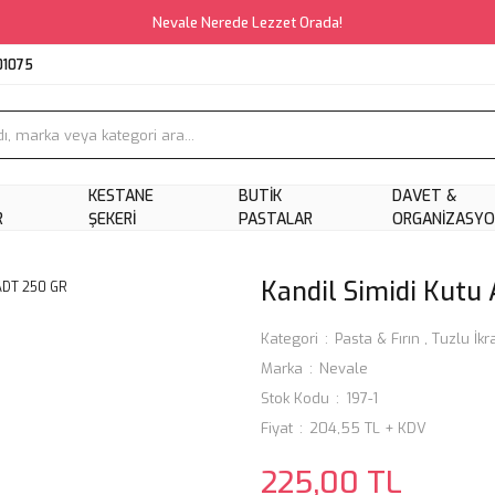
Nevale Nerede Lezzet Orada!
01075
KESTANE
BUTIK
DAVET &
R
ŞEKERI
PASTALAR
ORGANIZASY
Kandil Simidi Kutu
Kategori
Pasta & Fırın
,
Tuzlu İkr
Marka
Nevale
Stok Kodu
197-1
Fiyat
204,55 TL + KDV
225,00 TL