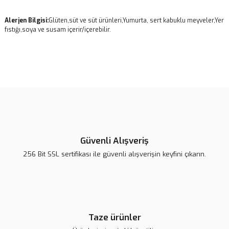
Alerjen Bilgisi:
Glüten,süt ve süt ürünleri,Yumurta, sert kabuklu meyveler,Yer
fıstığı,soya ve susam içerir/içerebilir.
Bu ürünün fiyat bilgisi, resim, ürün açıklamalarında ve diğer
konularda yetersiz gördüğünüz noktaları öneri formunu kullanarak
Bu ürüne ilk yorumu siz yapın!
tarafımıza iletebilirsiniz.
Görüş ve önerileriniz için teşekkür ederiz.
Yorum Yaz
Ürün resmi kalitesiz, bozuk veya görüntülenemiyor.
Ürün açıklamasında eksik bilgiler bulunuyor.
Güvenli Alışveriş
Ürün bilgilerinde hatalar bulunuyor.
256 Bit SSL sertifikası ile güvenli alışverişin keyfini çıkarın.
Ürün fiyatı diğer sitelerden daha pahalı.
Bu ürüne benzer farklı alternatifler olmalı.
Taze ürünler