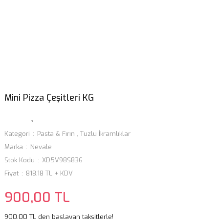
Mini Pizza Çeşitleri KG
Kategori
Pasta & Fırın
,
Tuzlu İkramlıklar
Marka
Nevale
Stok Kodu
XD5V98S836
Fiyat
818,18 TL + KDV
900,00 TL
900,00 TL den başlayan taksitlerle!