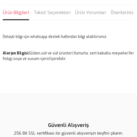
Ürün Bilgileri
Taksit Seçenekleri
Ürün Yorumları
Önerileriniz
Detaylı bilgi için whatsapp destek hattından bilgi alabilirsiniz.
Alerjen Bilgisi:
Glüten,süt ve süt ürünleri,Yumurta, sert kabuklu meyveler,Yer
fıstığı,soya ve susam içerir/içerebilir.
Bu ürünün fiyat bilgisi, resim, ürün açıklamalarında ve diğer
konularda yetersiz gördüğünüz noktaları öneri formunu kullanarak
Bu ürüne ilk yorumu siz yapın!
tarafımıza iletebilirsiniz.
Görüş ve önerileriniz için teşekkür ederiz.
Yorum Yaz
Ürün resmi kalitesiz, bozuk veya görüntülenemiyor.
Ürün açıklamasında eksik bilgiler bulunuyor.
Güvenli Alışveriş
Ürün bilgilerinde hatalar bulunuyor.
256 Bit SSL sertifikası ile güvenli alışverişin keyfini çıkarın.