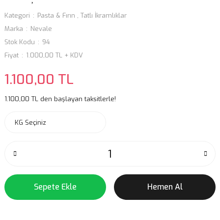
Kategori
Pasta & Fırın
,
Tatlı İkramlıklar
Marka
Nevale
Stok Kodu
94
Fiyat
1.000,00 TL + KDV
1.100,00 TL
1.100,00 TL den başlayan taksitlerle!
Sepete Ekle
Hemen Al