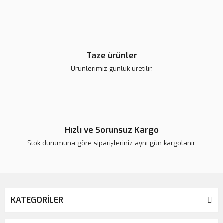
Ürün fiyatı diğer sitelerden daha pahalı.
Bu ürüne benzer farklı alternatifler olmalı.
Taze ürünler
Ürünlerimiz günlük üretilir.
Gönder
Hızlı ve Sorunsuz Kargo
Stok durumuna göre siparişleriniz aynı gün kargolanır.
KATEGORİLER