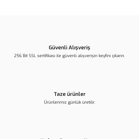
Bu ürünün fiyat bilgisi, resim, ürün açıklamalarında ve diğer
konularda yetersiz gördüğünüz noktaları öneri formunu kullanarak
Bu ürüne ilk yorumu siz yapın!
tarafımıza iletebilirsiniz.
Görüş ve önerileriniz için teşekkür ederiz.
Yorum Yaz
Ürün resmi kalitesiz, bozuk veya görüntülenemiyor.
Ürün açıklamasında eksik bilgiler bulunuyor.
Güvenli Alışveriş
Ürün bilgilerinde hatalar bulunuyor.
256 Bit SSL sertifikası ile güvenli alışverişin keyfini çıkarın.
Ürün fiyatı diğer sitelerden daha pahalı.
Bu ürüne benzer farklı alternatifler olmalı.
Taze ürünler
Ürünlerimiz günlük üretilir.
Gönder