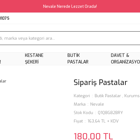
Nevale Nerede Lezzet Orada!
01075
KESTANE
BUTIK
DAVET &
R
ŞEKERI
PASTALAR
ORGANIZASY
Sipariş Pastalar
Kategori
Butik Pastalar
,
Kurumsa
Marka
Nevale
Stok Kodu
Q1Q8G82BRY
Fiyat
163,64 TL + KDV
180,00 TL