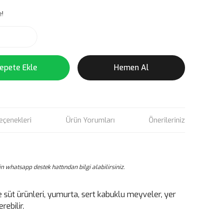
e!
epete Ekle
Hemen Al
eçenekleri
Ürün Yorumları
Önerileriniz
için whatsapp destek hattından bilgi alabilirsiniz.
e süt ürünleri, yumurta, sert kabuklu meyveler, yer
rebilir.