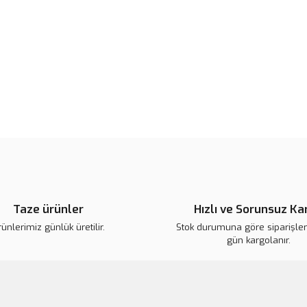
Bu ürünün fiyat bilgisi, resim, ü
noktaları öneri formunu kullanarak 
B
Görüş ve önerileriniz için teşekkür
Ürün resmi kalitesiz, bozuk veya
Ürün açıklamasında eksik bilgile
Ürün bilgilerinde hatalar bulunuy
Ürün fiyatı diğer sitelerden daha 
Bu ürüne benzer farklı alternatifl
Taze ürünler
Hızlı ve Sorunsuz Ka
ünlerimiz günlük üretilir.
Stok durumuna göre siparişleri
gün kargolanır.