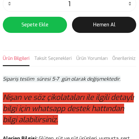
Sepete Ekle
Hemen Al
Ürün Bilgileri
Taksit Seçenekleri
Ürün Yorumları
Önerileriniz
Sipariş teslim süresi 5-7 gün olarak değişmektedir.
Nişan ve söz çikolataları ile ilgili detaylı
bilgi için whatsapp destek hattından
bilgi alabilirsiniz.
Alerjen Bilgisi:
Glüten, süt ve süt ürünleri, yumurta, sert