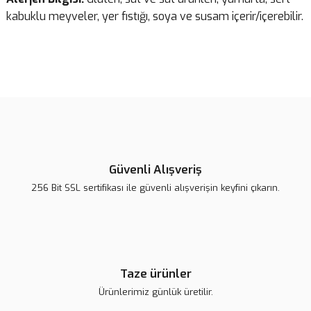
kabuklu meyveler, yer fıstığı, soya ve susam içerir/içerebilir.
Bu ürünün fiyat bilgisi, resim, ürün açıklamalarında ve diğer
konularda yetersiz gördüğünüz noktaları öneri formunu kullanarak
Bu ürüne ilk yorumu siz yapın!
tarafımıza iletebilirsiniz.
Görüş ve önerileriniz için teşekkür ederiz.
Yorum Yaz
Ürün resmi kalitesiz, bozuk veya görüntülenemiyor.
Ürün açıklamasında eksik bilgiler bulunuyor.
Güvenli Alışveriş
Ürün bilgilerinde hatalar bulunuyor.
256 Bit SSL sertifikası ile güvenli alışverişin keyfini çıkarın.
Ürün fiyatı diğer sitelerden daha pahalı.
Bu ürüne benzer farklı alternatifler olmalı.
Taze ürünler
Ürünlerimiz günlük üretilir.