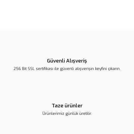
Bu ürünün fiyat bilgisi, resim, ürün açıklamalarında ve diğer
konularda yetersiz gördüğünüz noktaları öneri formunu kullanarak
Bu ürüne ilk yorumu siz yapın!
tarafımıza iletebilirsiniz.
Görüş ve önerileriniz için teşekkür ederiz.
Yorum Yaz
Ürün resmi kalitesiz, bozuk veya görüntülenemiyor.
Ürün açıklamasında eksik bilgiler bulunuyor.
Güvenli Alışveriş
Ürün bilgilerinde hatalar bulunuyor.
256 Bit SSL sertifikası ile güvenli alışverişin keyfini çıkarın.
Ürün fiyatı diğer sitelerden daha pahalı.
Bu ürüne benzer farklı alternatifler olmalı.
Taze ürünler
Ürünlerimiz günlük üretilir.
Gönder