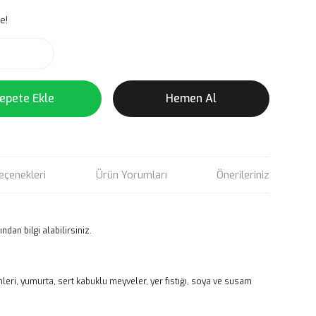
e!
epete Ekle
Hemen Al
eçenekleri
Ürün Yorumları
Önerileriniz
ndan bilgi alabilirsiniz.
nleri, yumurta, sert kabuklu meyveler, yer fıstığı, soya ve susam