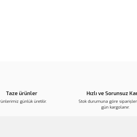
Bu ürünün fiyat bilgisi, resim, ü
noktaları öneri formunu kullanarak 
B
Görüş ve önerileriniz için teşekkür
Ürün resmi kalitesiz, bozuk veya
Ürün açıklamasında eksik bilgile
Ürün bilgilerinde hatalar bulunuy
Ürün fiyatı diğer sitelerden daha 
Bu ürüne benzer farklı alternatifl
Taze ürünler
Hızlı ve Sorunsuz Ka
ünlerimiz günlük üretilir.
Stok durumuna göre siparişleri
gün kargolanır.