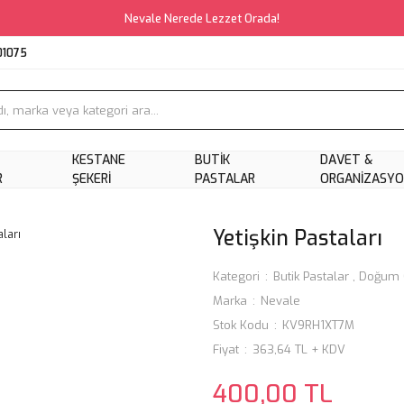
Nevale Nerede Lezzet Orada!
01075
KESTANE
BUTIK
DAVET &
R
ŞEKERI
PASTALAR
ORGANIZASY
Yetişkin Pastaları
Kategori
Butik Pastalar
,
Doğum G
Marka
Nevale
Stok Kodu
KV9RH1XT7M
Fiyat
363,64 TL + KDV
400,00 TL