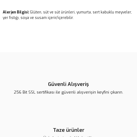
Alerjen Bilgisi:
Glüten, süt ve süt ürünleri, yumurta, sert kabuklu meyveler,
yer fıstığı, soya ve susam içerir/içerebilir.
Bu ürünün fiyat bilgisi, resim, ürün açıklamalarında ve diğer
konularda yetersiz gördüğünüz noktaları öneri formunu kullanarak
Bu ürüne ilk yorumu siz yapın!
tarafımıza iletebilirsiniz.
Görüş ve önerileriniz için teşekkür ederiz.
Yorum Yaz
Ürün resmi kalitesiz, bozuk veya görüntülenemiyor.
Ürün açıklamasında eksik bilgiler bulunuyor.
Güvenli Alışveriş
Ürün bilgilerinde hatalar bulunuyor.
256 Bit SSL sertifikası ile güvenli alışverişin keyfini çıkarın.
Ürün fiyatı diğer sitelerden daha pahalı.
Bu ürüne benzer farklı alternatifler olmalı.
Taze ürünler